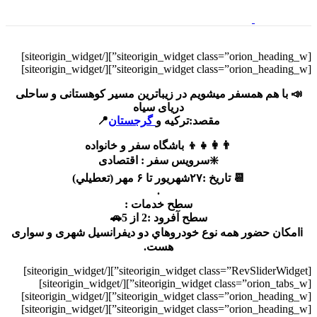
[/siteorigin_widget]
[siteorigin_widget class=”orion_heading_w”]
[/siteorigin_widget]
[siteorigin_widget class=”orion_heading_w”]
📣 با هم همسفر ميشويم در زیباترین مسیر کوهستانی و ساحلی
دریای سیاه
مقصد:ترکیه و
گرجستان
📍
👨‍👩‍👧‍👦 باشگاه سفر و خانواده
❇️سرویس سفر : اقتصادی
📆 تاریخ :۲۷شهریور تا ۶ مهر (تعطيلي)
.
سطح خدمات :
سطح آفرود :2 از 5🚗
‏ ℹ️امكان حضور همه نوع خودروهاي دو ديفرانسيل شهری و سواری
هست.
[/siteorigin_widget]
[siteorigin_widget class=”RevSliderWidget”]
[/siteorigin_widget]
[siteorigin_widget class=”orion_tabs_w”]
[/siteorigin_widget]
[siteorigin_widget class=”orion_heading_w”]
[/siteorigin_widget]
[siteorigin_widget class=”orion_heading_w”]