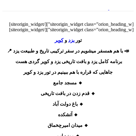
[/siteorigin_widget]
[siteorigin_widget class=”orion_heading_w”]
[/siteorigin_widget]
[siteorigin_widget class=”orion_heading_w”]
تور
یزد
و
کویر
📣 با هم همسفر ميشويم در سفر ترکیبی تاریخ و طبیعت یزد 📍
برنامه کامل یزد و بافت تاریخی یزد و کویر گردی هست
جاهایی که قراره با هم ببینیم در تور یزد و کویر
🔸 مسجد جامع
🔸 قدم زدن در بافت تاریخی
🔸 باغ دولت آباد
🔸 آتشکده
🔸 میدان امیرچخماق
🔸 موزه اب