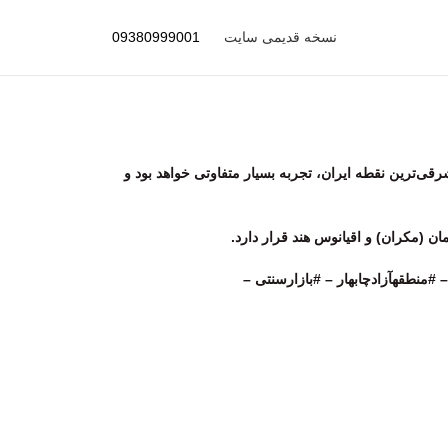
نسخه قدیمی سایت
09380999001
قی‌ترین نقطه ایران، تجربه بسیار متفاوتی خواهد بود و
ن (مکران) و اقیانوس هند قرار دارد.
#منطقهآزادچابهار – #بازارسنتى –
تور چابهار از تهران علی اسکروچی تور سیستان و بلوچستان علی اسکروچی تور چابهار از تهران تور چابهار از شیراز تور چابهار از اصفهان تور چابهار از تبریز تور علی اسکروچی تور نوروزی چابهار تور نوروز ۱۴۰۰