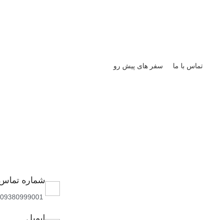
همراه با تیم حرفه‌ای اسکروچی،
تماس با ما
سفر ‌های پیش رو
شماره تماس
09380999001
ایمیل