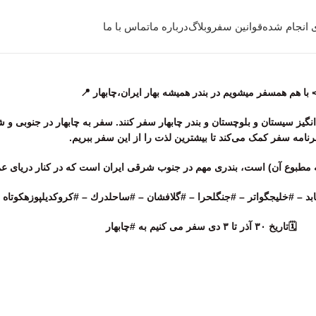
 انجام شده
قوانین سفر
وبلاگ
درباره ما
تماس با ما
 با هم همسفر ميشويم در بندر همیشه بهار ایران،چابهار 📍
ز سیستان و بلوچستان و بندر چابهار سفر کنند. سفر به چابهار در جنوبی و شر
رنامه سفر کمک می‌کند تا بیشترین لذت را از این سفر ببریم.
ه مطبوع آن) است، بندری مهم در جنوب شرقی ایران است که در کنار دریای عما
 – #خليجگواتر – #جنگلحرا – #گلافشان – #ساحلدرك – #كروكديلپوزهكوتاه – 
🗓تاريخ ۳۰ آذر تا ۳ دی سفر مى كنيم به #چابهار
تور طبیعت گردی نوروز ۱۴۰۰