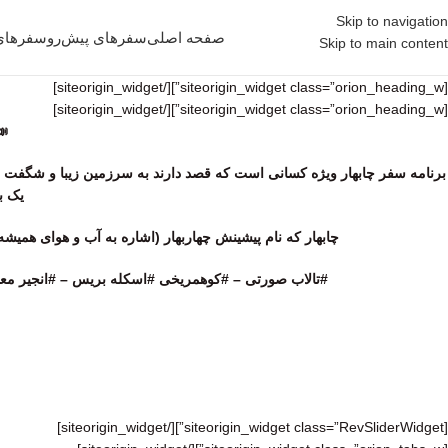
Skip to navigation
صفحه اصلی
سفر‌های پیش‌رو
سفر‌های
Skip to main content
[/siteorigin_widget]
[siteorigin_widget class=”orion_heading_w”]
[/siteorigin_widget]
[siteorigin_widget class=”orion_heading_w”]
📣
برنامه سفر چابهار ویژه کسانی است که قصد دارند به سرزمین زیبا و شگفت انگی
یک ب
چابهار که نام پیشینش چهاربهار (اشاره به آب و هوای همیش
#تالاب صورتى – #كوهمريخى #اسكله بريس – #انجير معابد
[/siteorigin_widget]
[siteorigin_widget class=”RevSliderWidget”]