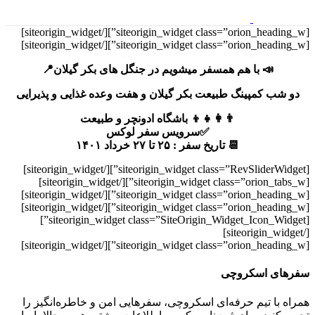
[/siteorigin_widget]
[siteorigin_widget class=”orion_heading_w”]
[/siteorigin_widget]
[siteorigin_widget class=”orion_heading_w”]
📣 با هم همسفر ميشويم در جنگل های بکر گیلان📍
دو شب کمپینگ طبیعت بکر گیلان و هفت وعده غذایی و پذیرایی
👨‍👩‍👧‍👦 باشگاه ادونچر و طبیعت
✅سرویس سفر لوکس
📆 تاریخ سفر : ۲۵ تا ۲۷ خرداد ۱۴۰۱
[/siteorigin_widget]
[siteorigin_widget class=”RevSliderWidget”]
[/siteorigin_widget]
[siteorigin_widget class=”orion_tabs_w”]
[/siteorigin_widget]
[siteorigin_widget class=”orion_heading_w”]
[/siteorigin_widget]
[siteorigin_widget class=”orion_heading_w”]
[siteorigin_widget class=”SiteOrigin_Widget_Icon_Widget”]
[/siteorigin_widget]
[/siteorigin_widget]
[siteorigin_widget class=”orion_heading_w”]
سفر‌های اسکروچی
همراه با تیم حرفه‌ای اسکروچی، سفرهایی امن و خاطره‌انگیز را