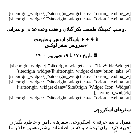
[/siteorigin_widget]
[siteorigin_widget class=”orion_heading_w”]
[/siteorigin_widget]
[siteorigin_widget class=”orion_heading_w”]
دو شب کمپینگ طبیعت بکر گیلان و هفت وعده غذایی و پذیرایی
👨‍👩‍👧‍👦 باشگاه ادونچر و طبیعت
✅سرویس سفر لوکس
📆 تاریخ : ۱۷ تا ۱۹ شهریور ۱۴۰۰
[/siteorigin_widget]
[siteorigin_widget class=”RevSliderWidget”]
[/siteorigin_widget]
[siteorigin_widget class=”orion_tabs_w”]
[/siteorigin_widget]
[siteorigin_widget class=”orion_heading_w”]
[/siteorigin_widget]
[siteorigin_widget class=”orion_heading_w”]
[siteorigin_widget class=”SiteOrigin_Widget_Icon_Widget”]
[/siteorigin_widget]
[/siteorigin_widget]
[siteorigin_widget class=”orion_heading_w”]
سفر‌های اسکروچی
همراه با تیم حرفه‌ای اسکروچی، سفرهایی امن و خاطره‌انگیز را
تجربه کنید. برای ثبت‌نام و کسب اطلاعات بیشتر، همین حالا با ما