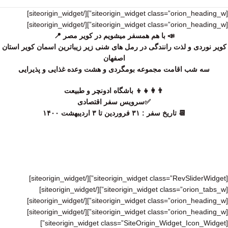
[/siteorigin_widget]
[siteorigin_widget class=”orion_heading_w”]
[/siteorigin_widget]
[siteorigin_widget class=”orion_heading_w”]
📣 با هم همسفر ميشويم در کویر مصر 📍
کویر نوردی و لذت رانندگی در رمل های شنی زیر زیباترین اسمان کویر استان
اصفهان
سه شب اقامت مجموعه بومگردی و هشت وعده غذایی و پذیرایی
👨‍👩‍👧‍👦 باشگاه ادونچر و طبیعت
✅سرویس سفر اقتصادی
📆 تاریخ سفر : ۳۱ فروردین تا ۳ اردیبهشت ۱۴۰۰
تور کویر مصر از تهران تور کویر از تهران علی اسکروچی کویر از مشهد تور
کویر از مشهد تور کویر از اصفهان تور کویر مصر از شیراز تور کویر مصر از
شیراز علی اسکروچی
[/siteorigin_widget]
[siteorigin_widget class=”RevSliderWidget”]
[/siteorigin_widget]
[siteorigin_widget class=”orion_tabs_w”]
[/siteorigin_widget]
[siteorigin_widget class=”orion_heading_w”]
[/siteorigin_widget]
[siteorigin_widget class=”orion_heading_w”]
[siteorigin_widget class=”SiteOrigin_Widget_Icon_Widget”]