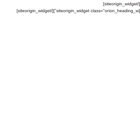
[/siteorigin_widget]
[/siteorigin_widget]
[siteorigin_widget class=”orion_heading_w”]