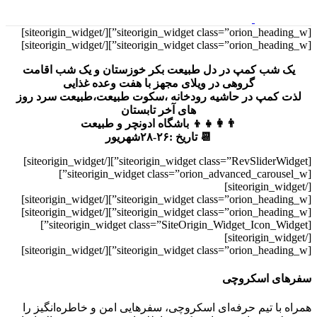
[/siteorigin_widget]
[siteorigin_widget class=”orion_heading_w”]
[/siteorigin_widget]
[siteorigin_widget class=”orion_heading_w”]
یک شب کمپ در دل طبیعت بکر خوزستان و یک شب اقامت
گروهی در ویلای مجهز با هفت وعده غذایی
لذت کمپ در حاشیه رودخانه ،سکوت طبیعت،طبیعت سرد روز
های آخر تابستان
👨‍👩‍👧‍👦 باشگاه ادونچر و طبیعت
📆 تاریخ :۲۶-۲۸شهریور
[/siteorigin_widget]
[siteorigin_widget class=”RevSliderWidget”]
[siteorigin_widget class=”orion_advanced_carousel_w”]
[/siteorigin_widget]
[/siteorigin_widget]
[siteorigin_widget class=”orion_heading_w”]
[/siteorigin_widget]
[siteorigin_widget class=”orion_heading_w”]
[siteorigin_widget class=”SiteOrigin_Widget_Icon_Widget”]
[/siteorigin_widget]
[/siteorigin_widget]
[siteorigin_widget class=”orion_heading_w”]
سفر‌های اسکروچی
همراه با تیم حرفه‌ای اسکروچی، سفرهایی امن و خاطره‌انگیز را