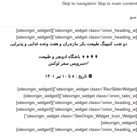
Skip to navigation
Skip to main content
منو
[/siteorigin_widget]
[siteorigin_widget class=”orion_heading_w”]
[/siteorigin_widget]
[siteorigin_widget class=”orion_heading_w”]
دو شب کمپینگ طبیعت بکر مازندران و هفت وعده غذایی و پذیرایی
👨‍👩‍👧‍👦 باشگاه ادونچر و طبیعت
✅سرویس سفر لوکس
📆 تاریخ : ۸ تا ۱۰ تیر ۱۴۰۱
[/siteorigin_widget]
[siteorigin_widget class=”RevSliderWidget”]
[/siteorigin_widget]
[siteorigin_widget class=”orion_tabs_w”]
[/siteorigin_widget]
[siteorigin_widget class=”orion_heading_w”]
[/siteorigin_widget]
[siteorigin_widget class=”orion_heading_w”]
[siteorigin_widget class=”SiteOrigin_Widget_Icon_Widget”]
[/siteorigin_widget]
[/siteorigin_widget]
[siteorigin_widget class=”orion_heading_w”]