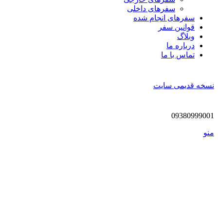
سفرهای داخلی
سفر‌های انجام شده
قوانین سفر
وبلاگ
درباره ما
تماس با ما
نسخه قدیمی سایت
09380999001
منو