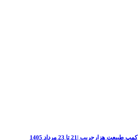
کمپ طبیعت هزارجریب |21 تا 23 مرداد 1405