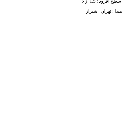
سطح آفرود : 1.5 از 5
مبدا : تهران , شیراز