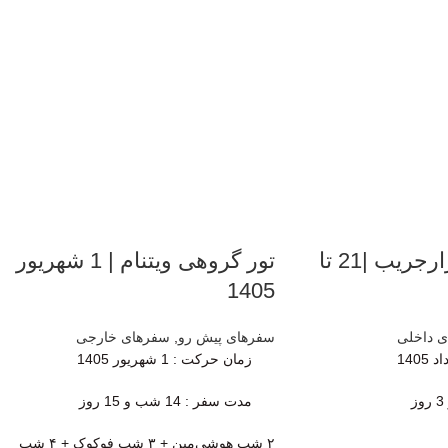
کمپ طبیعت هزارجریب |21 تا
تور گروهی ویتنام | 1 شهریور
1405
 داخلی
سفرهای پیش رو
,
سفرهای خارجی
زمان حرکت
: 1 شهریور 1405
مدت سفر : 14 شب و 15 روز
۲ شب هوشی‌مین + ۳ شب فوکوک + ۴ شب